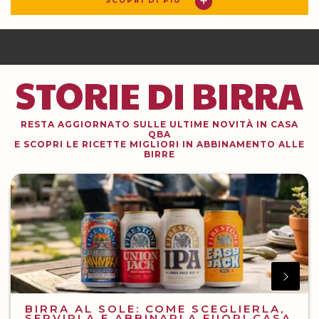
SCOPRI DI PIÙ
STORIE DI BIRRA
RESTA AGGIORNATO SULLE ULTIME NOVITÀ IN CASA
QBA
E SCOPRI LE RICETTE MIGLIORI IN ABBINAMENTO ALLE
BIRRE
BIRRA AL SOLE: COME SCEGLIERLA,
SERVIRLA E ABBINARLA FUORI CASA