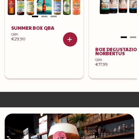
SUMMER BOX QBA
QBA
€29,90
BOX DEGUSTAZIO
NORBERTUS
QBA
€17,99